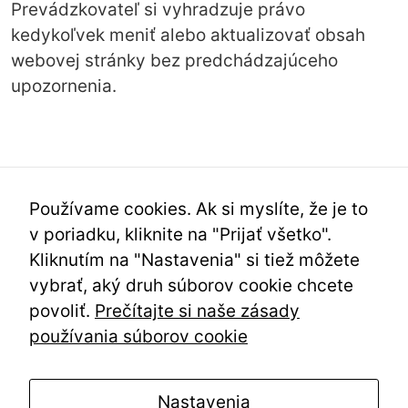
Prevádzkovateľ si vyhradzuje právo
kedykoľvek meniť alebo aktualizovať obsah
webovej stránky bez predchádzajúceho
upozornenia.
Používame cookies. Ak si myslíte, že je to
v poriadku, kliknite na "Prijať všetko".
Kliknutím na "Nastavenia" si tiež môžete
SLUŽBY
WEB &
Nevyhnutné
vybrať, aký druh súborov cookie chcete
EMAIL
Tvorba
Tieto súbory
Kontakt
Firemný email
webových
povoliť.
Prečítajte si naše zásady
cookie nie sú
Referencie
stránok
Business
používania súborov cookie
voliteľné. Sú
+421 950 499
hosting
Správa online
potrebné pre
567
reklamy
Overenie
fungovanie
info@mojawebstranka.sk
domény
Nastavenia
webovej