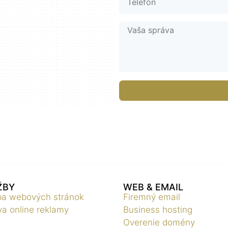
Nevyhnutné
Tieto súbory
cookie nie sú
ŽBY
WEB & EMAIL
voliteľné. Sú
ba webových stránok
Firemný email
potrebné pre
a online reklamy
Business hosting
fungovanie
Overenie domény
webovej