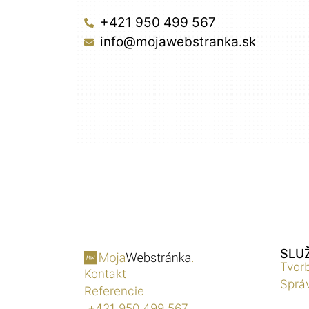
+421 950 499 567
info@mojawebstranka.sk
SLU
Tvor
Kontakt
Správ
Referencie
+421 950 499 567